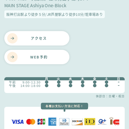
MAIN STAGE Ashiya One-Block
阪神打出駅より徒歩５分/JR芦屋駅より徒歩10分/駐車場あり
アクセス
WEB予約
月
火
水
木
金
土
日
午前
9:00-12:30
午後
14:00-18:00
休診日：日曜・祝日
各種お支払い方法に対応！