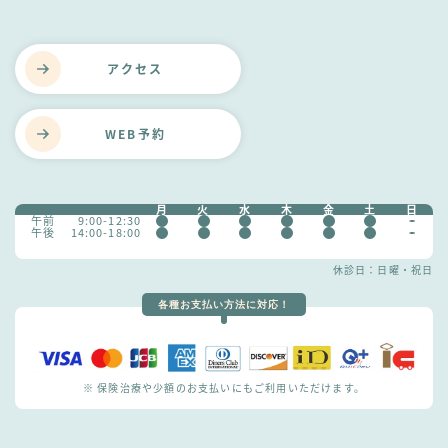
アクセス
WEB予約
月
火
水
木
金
土
日
午前
9:00-12:30
午後
14:00-18:00
休診日：日曜・祝日
各種お支払い方法に対応！
※ 保険治療や少額のお支払いにもご利用いただけます。