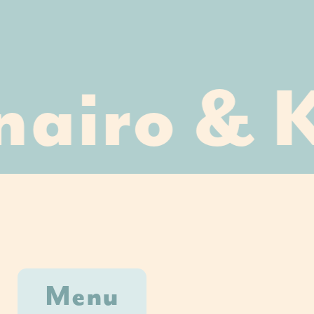
airo & K
Menu