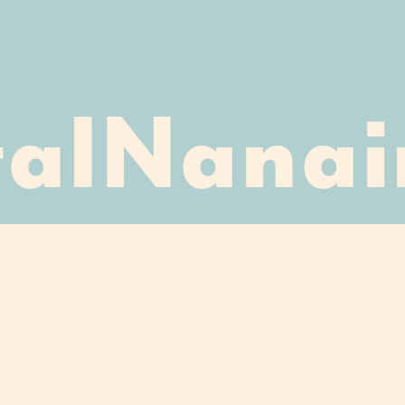
al
Nanair