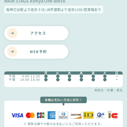
MAIN STAGE Ashiya One-Block
阪神打出駅より徒歩５分/JR芦屋駅より徒歩10分/駐車場あり
アクセス
WEB予約
月
火
水
木
金
土
日
午前
9:00-12:30
午後
14:00-18:00
休診日：日曜・祝日
各種お支払い方法に対応！
※ 保険治療や少額のお支払いにもご利用いただけます。