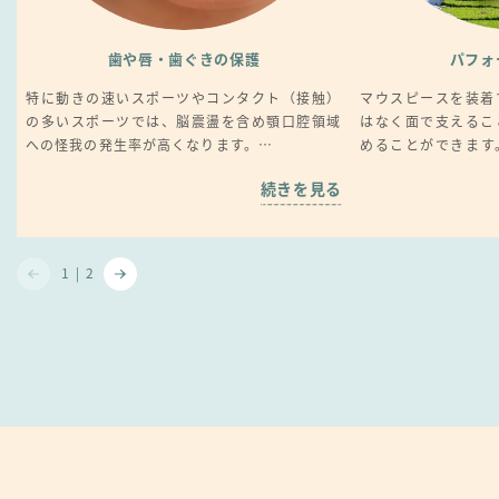
歯や唇・歯ぐきの保護
パフォ
特に動きの速いスポーツやコンタクト（接触）
マウスピースを装着
の多いスポーツでは、脳震盪を含め顎口腔領域
はなく面で支えるこ
への怪我の発生率が高くなります。
めることができます
マウスピースを使うことで、歯や関節が固定さ
緊張して硬くなり、
続きを見る
れ、ダメージを抑えて怪我を未然に防ぐ効果が
されて体幹が安定す
あります。
の向上が期待できま
1
|
2