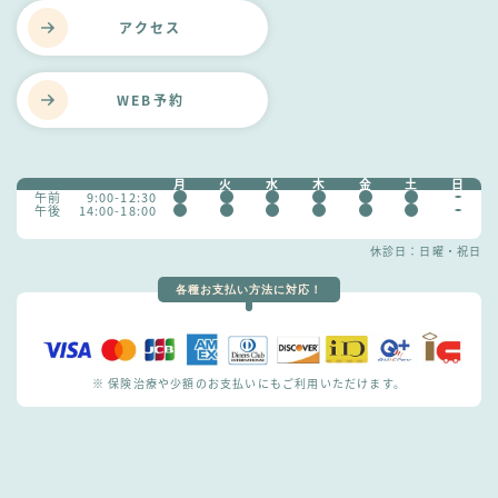
アクセス
WEB予約
月
火
水
木
金
土
日
午前
9:00-12:30
午後
14:00-18:00
休診日：日曜・祝日
各種お支払い方法に対応！
※ 保険治療や少額のお支払いにもご利用いただけます。